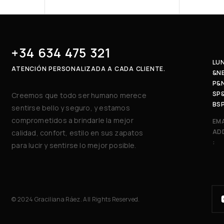
+34 634 475 321
LUN
ATENCIÓN PERSONALIZADA A CADA CLIENTE.
&N
P&
SP
Creemos que todo ser humano merece
BS
sentirse bello y seguro, y estamos
comprometidos a brindarle la mejor
EMA
AD
calidad, confort, estilo en sus zapatos
:
para lucir y sentirse lo mejor posible.
© 2024 Graciliana Ráez. All Rights Reserved.