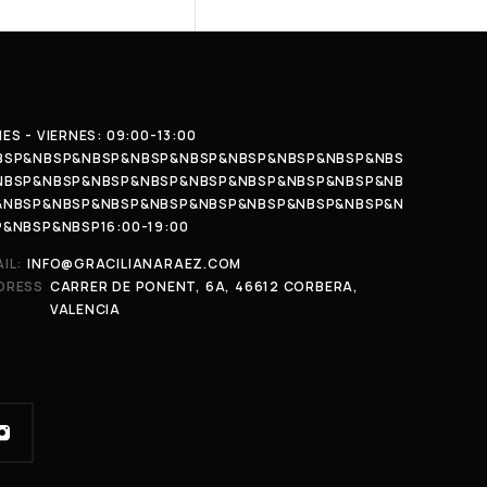
ES - VIERNES: 09:00-13:00
BSP&NBSP&NBSP&NBSP&NBSP&NBSP&NBSP&NBSP&NBS
NBSP&NBSP&NBSP&NBSP&NBSP&NBSP&NBSP&NBSP&NB
&NBSP&NBSP&NBSP&NBSP&NBSP&NBSP&NBSP&NBSP&N
P&NBSP&NBSP16:00-19:00
IL:
INFO@GRACILIANARAEZ.COM
DRESS
CARRER DE PONENT, 6A, 46612 CORBERA,
VALENCIA