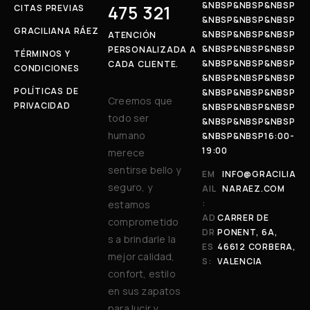
&NBSP&NBSP&NBSP
475 321
CITAS PREVIAS
&NBSP&NBSP&NBSP
GRACILIANA RÁEZ
&NBSP&NBSP&NBSP
ATENCIÓN
&NBSP&NBSP&NBSP
PERSONALIZADA A
TÉRMINOS Y
&NBSP&NBSP&NBSP
CADA CLIENTE.
CONDICIONES
&NBSP&NBSP&NBSP
POLÍTICAS DE
&NBSP&NBSP&NBSP
Creemos que
PRIVACIDAD
&NBSP&NBSP&NBSP
todo ser
&NBSP&NBSP&NBSP
humano
&NBSP&NBSP16:00-
19:00
merece
sentirse bello y
EM
INFO@GRACILIA
seguro, y
AIL
NARAEZ.COM
:
estamos
AD
CARRER DE
comprometido
DR
PONENT, 6A,
s a brindarle la
ES
46612 CORBERA,
mejor calidad,
S:
VALENCIA
confort, estilo
en sus zapatos
para lucir y