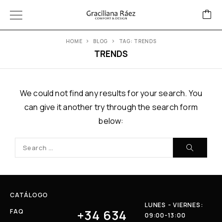
HOME
BLOG
TAG: TRENDS
TRENDS
We could not find any results for your search. You
can give it another try through the search form
below:
CATÁLOGO
LUNES - VIERNES:
+34 634
FAQ
09:00-13:00