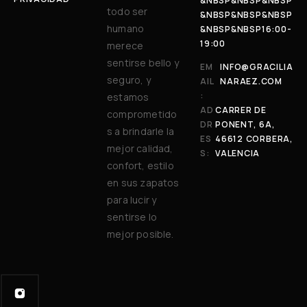
&NBSP&NBSP&NBSP
todo ser
&NBSP&NBSP&NBSP
humano
&NBSP&NBSP16:00-
19:00
merece
sentirse bello y
EM
INFO@GRACILIA
seguro, y
AIL
NARAEZ.COM
:
estamos
AD
CARRER DE
comprometido
DR
PONENT, 6A,
s a brindarle la
ES
46612 CORBERA,
mejor calidad,
S:
VALENCIA
confort, estilo
en sus zapatos
para lucir y
sentirse lo
mejor posible.