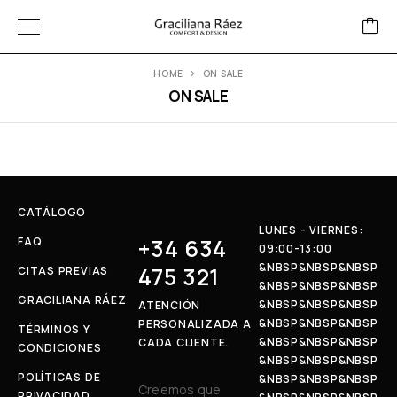
HOME
ON SALE
ON SALE
CATÁLOGO
LUNES - VIERNES:
+34 634
FAQ
09:00-13:00
&NBSP&NBSP&NBSP
475 321
CITAS PREVIAS
&NBSP&NBSP&NBSP
GRACILIANA RÁEZ
&NBSP&NBSP&NBSP
ATENCIÓN
&NBSP&NBSP&NBSP
PERSONALIZADA A
TÉRMINOS Y
&NBSP&NBSP&NBSP
CADA CLIENTE.
CONDICIONES
&NBSP&NBSP&NBSP
POLÍTICAS DE
&NBSP&NBSP&NBSP
Creemos que
PRIVACIDAD